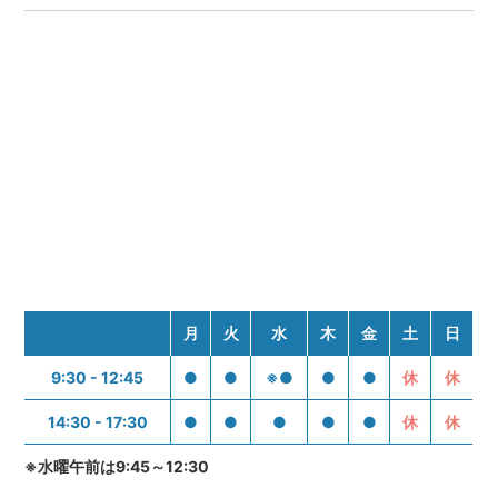
月
火
水
木
金
土
日
9:30 - 12:45
●
●
※●
●
●
休
休
14:30 - 17:30
●
●
●
●
●
休
休
※水曜午前は9:45～12:30