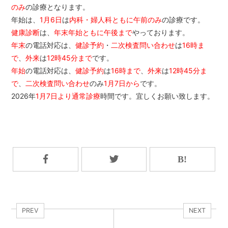
のみ
の診療となります。
年始は、
1月6日
は
内科・婦人科ともに午前のみ
の診療です。
健康診断
は、
年末年始ともに午後まで
やっております。
年末
の電話対応は、
健診予約
・
二次検査問い合わせ
は
16時ま
で
、
外来
は
12時45分まで
です。
年始
の電話対応は、
健診予約
は
16時まで
、
外来
は
12時45分ま
で
、
二次検査問い合わせ
のみ
1月7日から
です。
2026年
1月7日より通常診療
時間です。宜しくお願い致します。
PREV
NEXT